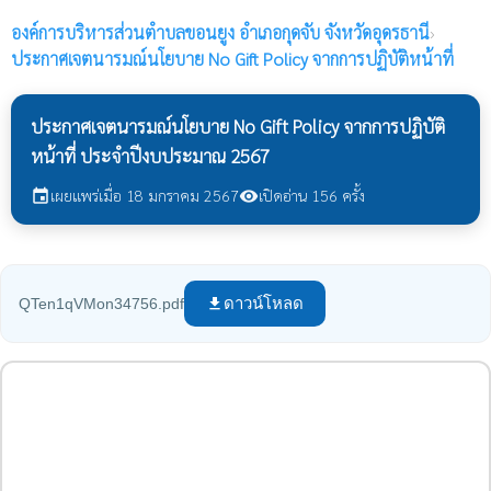
องค์การบริหารส่วนตำบลขอนยูง
อำเภอกุดจับ จังหวัดอุดรธานี
›
ประกาศเจตนารมณ์นโยบาย No Gift Policy จากการปฏิบัติหน้าที่
ประกาศเจตนารมณ์นโยบาย No Gift Policy จากการปฏิบัติ
หน้าที่ ประจำปีงบประมาณ 2567
เผยแพร่เมื่อ 18 มกราคม 2567
เปิดอ่าน 156 ครั้ง
event
visibility
ดาวน์โหลด
QTen1qVMon34756.pdf
file_download